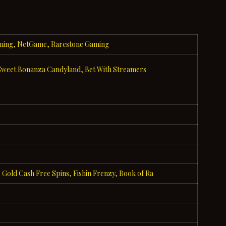
aming, NetGame, Rarestone Gaming
 Sweet Bonanza Candyland, Bet With Streamers
 Gold Cash Free Spins, Fishin Frenzy, Book of Ra