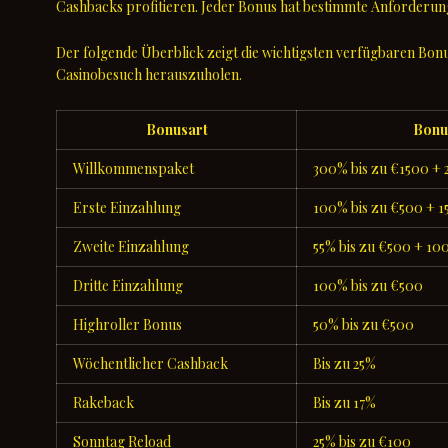
Cashbacks profitieren. Jeder Bonus hat bestimmte Anforderung
Der folgende Überblick zeigt die wichtigsten verfügbaren Bonu
Casinobesuch herauszuholen.
Bonusart
Bonu
Willkommenspaket
300% bis zu €1500 + 2
Erste Einzahlung
100% bis zu €500 + 15
Zweite Einzahlung
55% bis zu €500 + 100
Dritte Einzahlung
100% bis zu €500
Highroller Bonus
50% bis zu €500
Wöchentlicher Cashback
Bis zu 25%
Rakeback
Bis zu 17%
Sonntag Reload
25% bis zu €100