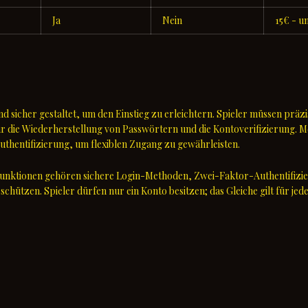
Ja
Nein
15€ - u
und sicher gestaltet, um den Einstieg zu erleichtern. Spieler müssen prä
 für die Wiederherstellung von Passwörtern und die Kontoverifizierung
thentifizierung, um flexiblen Zugang zu gewährleisten.
unktionen gehören sichere Login-Methoden, Zwei-Faktor-Authentifizie
schützen. Spieler dürfen nur ein Konto besitzen; das Gleiche gilt für j