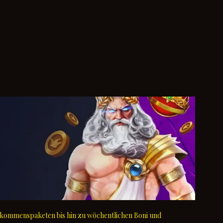
5
up
illkommenspaketen bis hin zu wöchentlichen Boni und