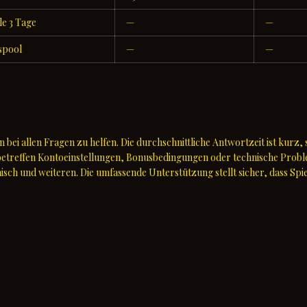
le 3 Tage
—
—
spool
—
—
n bei allen Fragen zu helfen. Die durchschnittliche Antwortzeit ist kurz
 betreffen Kontoeinstellungen, Bonusbedingungen oder technische Pro
nisch und weiteren. Die umfassende Unterstützung stellt sicher, dass Spie