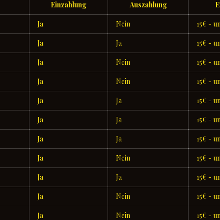
Einzahlung
Auszahlung
E
Ja
Nein
15€ - u
Ja
Ja
15€ - u
Ja
Nein
15€ - u
Ja
Nein
15€ - u
Ja
Ja
15€ - u
Ja
Ja
15€ - u
Ja
Ja
15€ - u
Ja
Nein
15€ - u
Ja
Ja
15€ - u
Ja
Nein
15€ - u
Ja
Nein
15€ - u