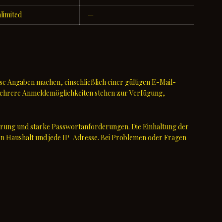
nlimited
—
zise Angaben machen, einschließlich einer gültigen E-Mail-
. Mehrere Anmeldemöglichkeiten stehen zur Verfügung,
rung und starke Passwortanforderungen. Die Einhaltung der
eden Haushalt und jede IP-Adresse. Bei Problemen oder Fragen